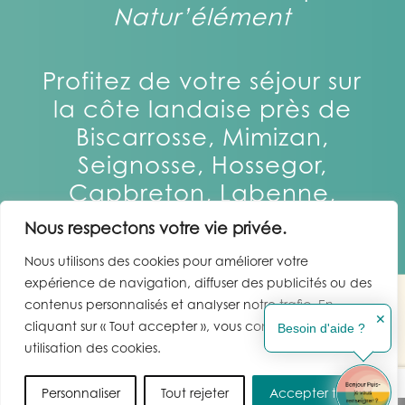
Natur’élément
Profitez de votre séjour sur
la côte landaise près de
Biscarrosse, Mimizan,
Seignosse, Hossegor,
Capbreton, Labenne,
Moliets
Nous respectons votre vie privée.
Nous utilisons des cookies pour améliorer votre
expérience de navigation, diffuser des publicités ou des
contenus personnalisés et analyser notre trafic. En
Copyright © 2022 |
WebOlution
| Tous droits réservés |
Mentions
✕
Besoin d'aide ?
cliquant sur « Tout accepter », vous consentez à notre
légales et politique de confidentialité
utilisation des cookies.
EN
ES
Personnaliser
Tout rejeter
Accepter tout