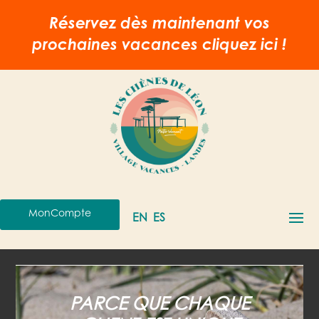
Réservez dès maintenant vos
prochaines vacances
cliquez ici !
MonCompte
EN
ES
PARCE QUE CHAQUE