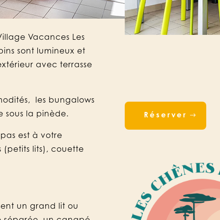
Village Vacances Les
pins sont lumineux et
xtérieur avec terrasse
modités, les bungalows
e sous la pinède.
Réserver
epas est à votre
(petits lits), couette
nt un grand lit ou