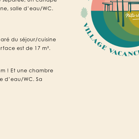
e séparée,
un canapé
ine, salle d’eau/WC.
aré du séjour/cuisine
rface est de 17 m².
cm ! Et une chambre
alle d’eau/WC. Sa