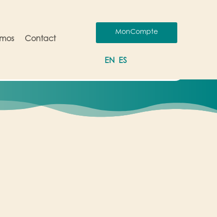
MonCompte
omos
Contact
EN
ES