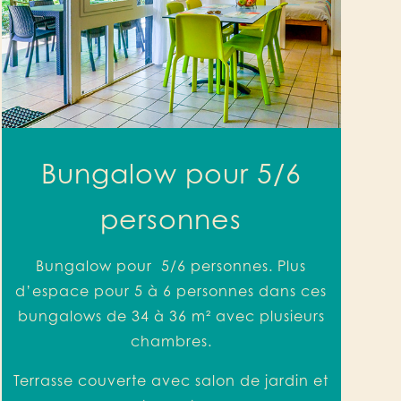
Bungalow pour 5/6
personnes
Bungalow
pour
5/6 personnes. Plus
d’espace pour 5 à 6 personnes dans ces
bungalows de 34 à 36 m² avec plusieurs
chambres.
Terrasse couverte avec salon de jardin et