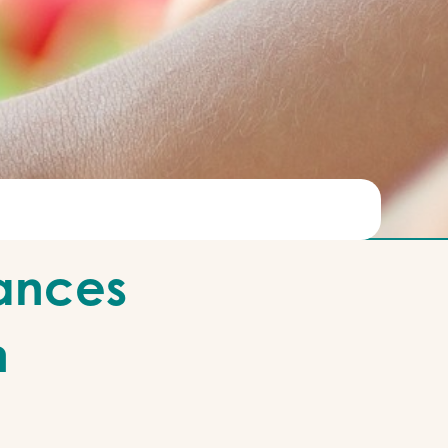
cances
n