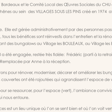
FT Bordeaux et le Comité Local des Œuvres Sociales du CHU d
hênes au sein des VILLAGES SOUS LES PINS créé en 1974 afin 
e. Elle est gérée administrativement par des personnes pa
, tous les bénéfices sont réinvestis dans l’entretien et la r
nt des bungalows au Village les BOULEAUX, au Village le
 été engagée, restée très fidèle: Frédéric (parti à la retra
26) Remplacée par Anne à la réception.
s pour rénover, moderniser, décorer et améliorer les bung
s couvertes ont été rajoutées qui agrandissent l’espace de vi
our se ressourcer, pour l’espace (vert), l’ambiance convivia
qui nous entoure.
est un lieu unique où l’on se sent bien et où l’on voit venir