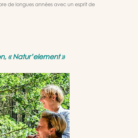
core de longues années avec un esprit de
n, «
N
atur’element »