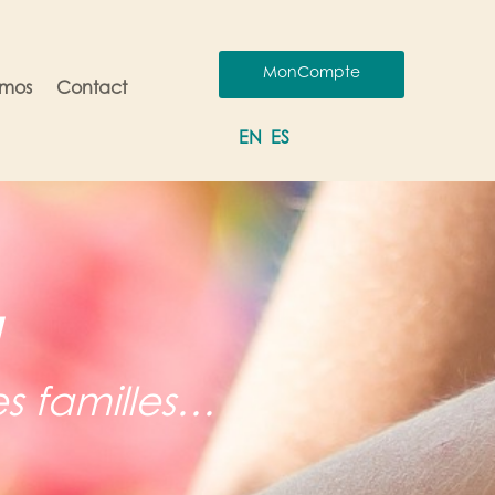
MonCompte
omos
Contact
EN
ES
N
s familles…